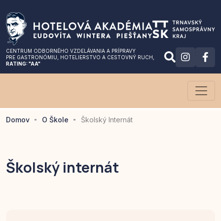
CENTRUM ODBORNÉHO VZDELÁVANIA A PRÍPRAVY
PRE GASTRONÓMIU
, HOTELIERSTVO A CESTOVNÝ RUCH,
RATING: "AA"
Domov
O Škole
Školský Internát
Školský internát