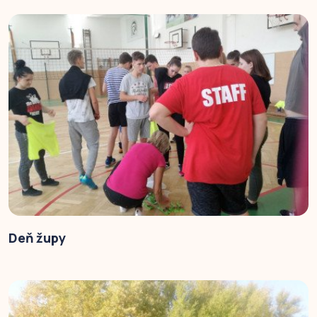
Deň župy