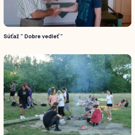
Súťaž " Dobre vedieť "