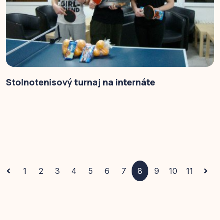
Stolnotenisový turnaj na internáte
1
2
3
4
5
6
7
8
9
10
11