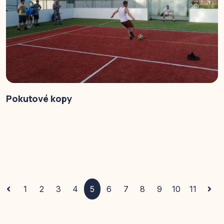
Pokutové kopy
1
2
3
4
5
6
7
8
9
10
11