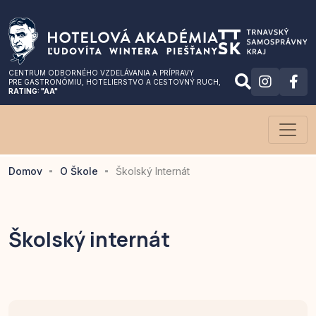
CENTRUM ODBORNÉHO VZDELÁVANIA A PRÍPRAVY
PRE GASTRONÓMIU
, HOTELIERSTVO A CESTOVNÝ RUCH,
RATING: "AA"
Domov
O Škole
Školský Internát
Školský internát