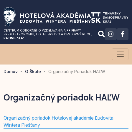
CENTRUM ODBORNÉHO VZDELÁVANIA A PRÍPRAVY
PRE GASTRONÓMIU
, HOTELIERSTVO A CESTOVNÝ RUCH,
RATING: "AA"
Domov
O Škole
Organizačný Poriadok HAĽW
Organizačný poriadok HAĽW
Organizačný poriadok Hotelovej akadémie Ľudovíta
Wintera Piešťany