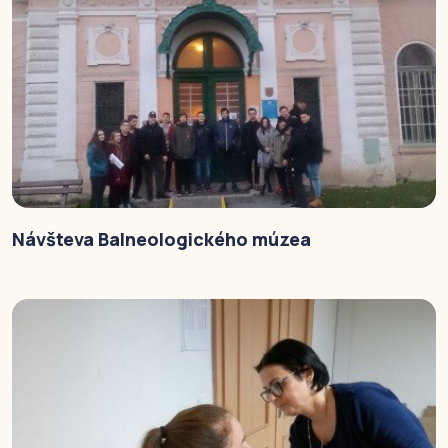
Návšteva Balneologického múzea