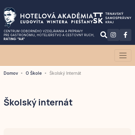
CENTRUM ODBORNÉHO VZDELÁVANIA A PRÍPRAVY
PRE GASTRONÓMIU
, HOTELIERSTVO A CESTOVNÝ RUCH,
RATING: "AA"
Domov
O Škole
Školský Internát
Školský internát