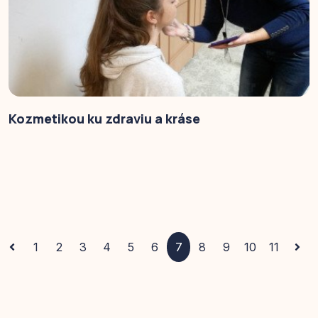
Kozmetikou ku zdraviu a kráse
1
2
3
4
5
6
7
8
9
10
11