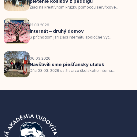
pletenie košíkov z peddigu
Žiaci na kreatívnom krúžku pomocou servítkove...
12.03.2026
Internát – druhý domov
S príchodom jari žiaci internátu spoločne vyt...
06.03.2026
Navštívili sme piešťanský útulok
Dňa 03.03. 2026 sa žiaci zo školského interná...