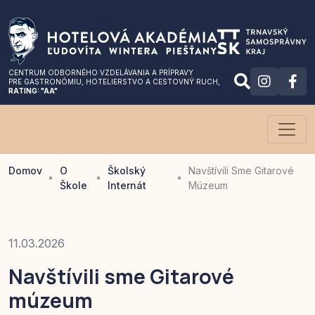
CENTRUM ODBORNÉHO VZDELÁVANIA A PRÍPRAVY
PRE GASTRONÓMIU
, HOTELIERSTVO A CESTOVNÝ RUCH,
RATING: "AA"
Domov
O
Školský
Navštívili Sme Gitarové
Škole
Internát
Múzeum
11.03.2026
Navštívili sme Gitarové
múzeum