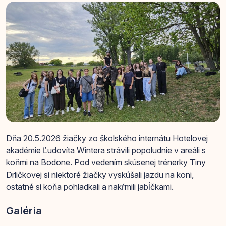
Dňa 20.5.2026 žiačky zo školského internátu Hotelovej
akadémie Ľudovíta Wintera strávili popoludnie v areáli s
koňmi na Bodone. Pod vedením skúsenej trénerky Tiny
Drličkovej si niektoré žiačky vyskúšali jazdu na koni,
ostatné si koňa pohladkali a nakŕmili jabĺčkami.
Galéria