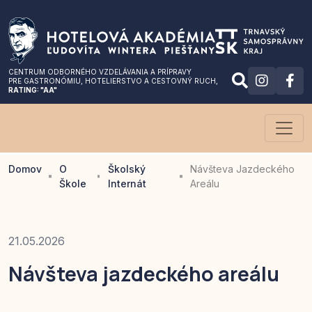
CENTRUM ODBORNÉHO VZDELÁVANIA A PRÍPRAVY
PRE GASTRONÓMIU
, HOTELIERSTVO A CESTOVNÝ RUCH,
RATING: "AA"
Domov
O
Školský
Návšteva Jazdeckého
Škole
Internát
Areálu
21.05.2026
Návšteva jazdeckého areálu