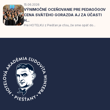
15.06.2026
VÝNIMOČNÉ OCEŇOVANIE PRE PEDAGÓGOV
CENA SVÄTÉHO GORAZDA AJ ZA ÚČASTI
H...
Pre HOTELKU z Piešťan je cťou, že sme opäť do...