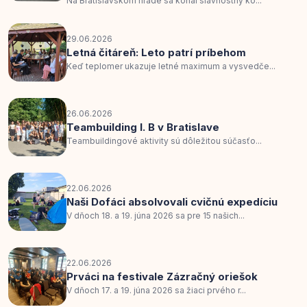
Na Bratislavskom hrade sa konal slávnostný ko...
29.06.2026
Letná čitáreň: Leto patrí príbehom
Keď teplomer ukazuje letné maximum a vysvedče...
26.06.2026
Teambuilding I. B v Bratislave
Teambuildingové aktivity sú dôležitou súčasťo...
22.06.2026
Naši Dofáci absolvovali cvičnú expedíciu
V dňoch 18. a 19. júna 2026 sa pre 15 našich...
22.06.2026
Prváci na festivale Zázračný oriešok
V dňoch 17. a 19. júna 2026 sa žiaci prvého r...