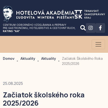
CENTRUM ODBORNÉHO VZDELÁVANIA A PRÍPRAVY
PRE GASTRONÓMIU
, HOTELIERSTVO A CESTOVNÝ RUCH,
RATING: "AA"
Domov
Aktuality
Aktuality
Začiatok Školského Roka
2025/2026
25.08.2025
Začiatok školského roka
2025/2026