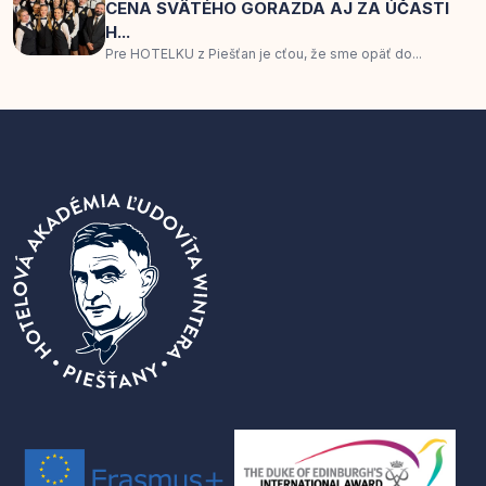
CENA SVÄTÉHO GORAZDA AJ ZA ÚČASTI
H...
Pre HOTELKU z Piešťan je cťou, že sme opäť do...