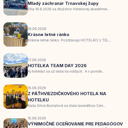
Mladý záchranár Trnavskej župy
Dňa 16.6.2026 sa družstvo Hotelovej akadémie...
19.06.2026
Krásne letné ránko
Krásne letné ránko. Pozdravujú HOTELÁCI z TEL...
17.06.2026
HOTELKA TEAM DAY 2026
Aj hoteláci sa už tešia na oddych. A v ponde...
15.06.2026
Z PÄŤHVIEZDIČKOVÉHO HOTELA NA
HOTELKU
Naša Silvia Burzalová sa stala laureátkou Cen...
15.06.2026
VÝNIMOČNÉ OCEŇOVANIE PRE PEDAGÓGOV