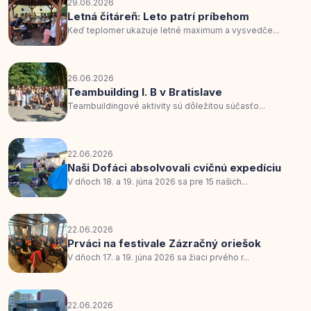
29.06.2026
Letná čitáreň: Leto patrí príbehom
Keď teplomer ukazuje letné maximum a vysvedče...
26.06.2026
Teambuilding I. B v Bratislave
Teambuildingové aktivity sú dôležitou súčasťo...
22.06.2026
Naši Dofáci absolvovali cvičnú expedíciu
V dňoch 18. a 19. júna 2026 sa pre 15 našich...
22.06.2026
Prváci na festivale Zázračný oriešok
V dňoch 17. a 19. júna 2026 sa žiaci prvého r...
22.06.2026