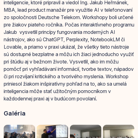
inteligencie, ktoré pripravil a viedol Ing. Jakub Heřmánek,
MBA, lead product manažér pre využitie AI v telefonovaní
zo spoločnosti Deutsche Telekom. Workshopy boli určené
pre žiakov piateho ročníka. Počas interaktívneho programu
Jakub vysvetlil princípy fungovania moderných AI
nástrojov, ako sú ChatGPT, Perplexity, NotebookLM či
Lovable, a priamo v praxi ukázal, že všetky tieto nástroje
sú dostupné bezplatne a môžu ich žiaci jednoducho využiť
pri štúdiu aj v bežnom živote. Vysvetlil, ako im môžu
pomôcť pri vyhľadávaní informácií, tvorbe textov, nápadov
či pri rozvíjaní kritického a tvorivého myslenia. Workshop
priniesol žiakom inšpiratívny pohľad na to, ako sa umelá
inteligencia môže stať užitočným pomocníkom v
každodennej praxi aj v budúcom povolaní.
Galéria