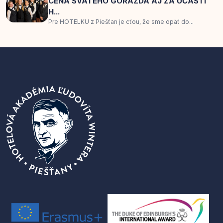
CENA SVÄTÉHO GORAZDA AJ ZA ÚČASTI
H...
Pre HOTELKU z Piešťan je cťou, že sme opäť do...