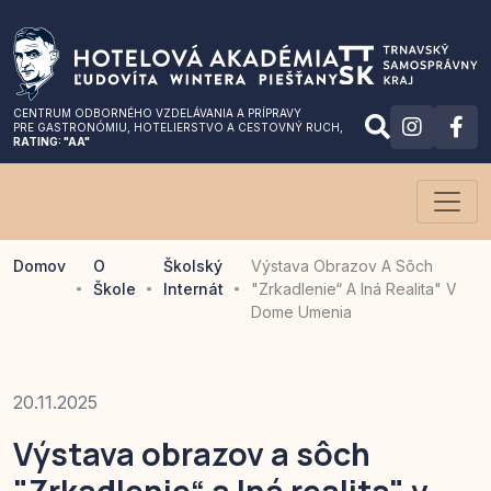
CENTRUM ODBORNÉHO VZDELÁVANIA A PRÍPRAVY
PRE GASTRONÓMIU
, HOTELIERSTVO A CESTOVNÝ RUCH,
RATING: "AA"
Domov
O
Školský
Výstava Obrazov A Sôch
Škole
Internát
"Zrkadlenie“ A Iná Realita" V
Dome Umenia
20.11.2025
Výstava obrazov a sôch