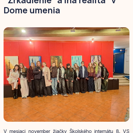
"Zrkadlenie“ a Iná realita" v
Dome umenia
V mesiaci november žiačky Školského internátu 8. VS