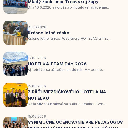
Mladý záchranár Trnavskej župy
Dňa 16.6.2026 sa družstvo Hotelovej akadémie...
19.06.2026
Krásne letné ránko
Krásne letné ránko. Pozdravujú HOTELÁCI z TEL...
17.06.2026
HOTELKA TEAM DAY 2026
Aj hoteláci sa už tešia na oddych. A v ponde...
15.06.2026
Z PÄŤHVIEZDIČKOVÉHO HOTELA NA
HOTELKU
Naša Silvia Burzalová sa stala laureátkou Cen...
15.06.2026
VÝNIMOČNÉ OCEŇOVANIE PRE PEDAGÓGOV