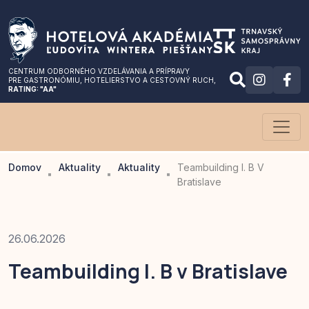
CENTRUM ODBORNÉHO VZDELÁVANIA A PRÍPRAVY
PRE GASTRONÓMIU
, HOTELIERSTVO A CESTOVNÝ RUCH,
RATING: "AA"
Domov
Aktuality
Aktuality
Teambuilding I. B V
Bratislave
26.06.2026
Teambuilding I. B v Bratislave