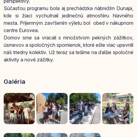
perspektívy.
Súčasťou programu bola aj prechádzka nábrežím Dunaja,
kde si žiaci vychutnali jedinečnú atmosféru hlavného
mesta. Príjemným zavŕšením výletu bol obed v nákupnom
centre Eurovea.
Domov sme sa vracali s množstvom pekných zážitkov,
úsmevov a spoločných spomienok, ktoré ešte viac upevnili
náš triedny kolektív. Už teraz sa tešíme na ďalšie spoločné
aktivity a nové zážitky.
Galéria