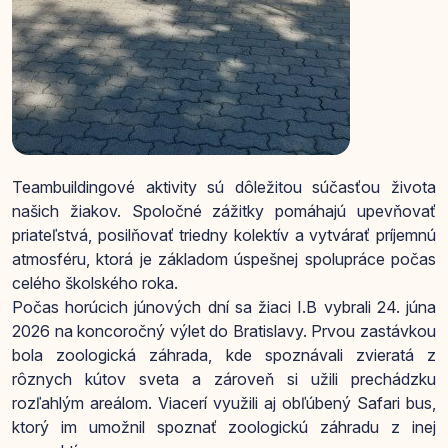
Teambuildingové aktivity sú dôležitou súčasťou života
našich žiakov. Spoločné zážitky pomáhajú upevňovať
priateľstvá, posilňovať triedny kolektív a vytvárať príjemnú
atmosféru, ktorá je základom úspešnej spolupráce počas
celého školského roka.
Počas horúcich júnových dní sa žiaci I.B vybrali 24. júna
2026 na koncoročný výlet do Bratislavy. Prvou zastávkou
bola zoologická záhrada, kde spoznávali zvieratá z
rôznych kútov sveta a zároveň si užili prechádzku
rozľahlým areálom. Viacerí využili aj obľúbený Safari bus,
ktorý im umožnil spoznať zoologickú záhradu z inej