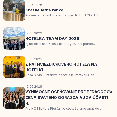
19.06.2026
Krásne letné ránko
Krásne letné ránko. Pozdravujú HOTELÁCI z TEL...
17.06.2026
HOTELKA TEAM DAY 2026
Aj hoteláci sa už tešia na oddych. A v ponde...
15.06.2026
Z PÄŤHVIEZDIČKOVÉHO HOTELA NA
HOTELKU
Naša Silvia Burzalová sa stala laureátkou Cen...
15.06.2026
VÝNIMOČNÉ OCEŇOVANIE PRE PEDAGÓGOV
CENA SVÄTÉHO GORAZDA AJ ZA ÚČASTI
H...
Pre HOTELKU z Piešťan je cťou, že sme opäť do...