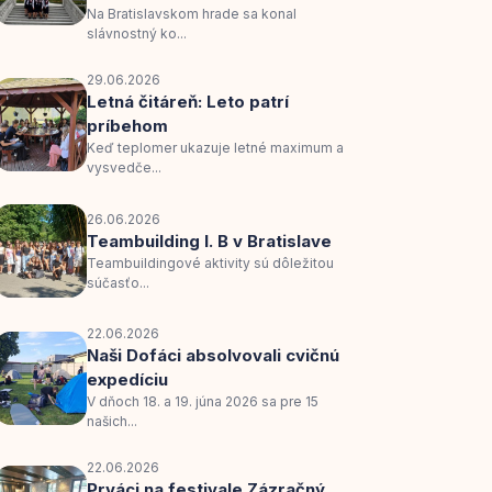
Na Bratislavskom hrade sa konal
slávnostný ko...
29.06.2026
Letná čitáreň: Leto patrí
príbehom
Keď teplomer ukazuje letné maximum a
vysvedče...
26.06.2026
Teambuilding I. B v Bratislave
Teambuildingové aktivity sú dôležitou
súčasťo...
22.06.2026
Naši Dofáci absolvovali cvičnú
expedíciu
V dňoch 18. a 19. júna 2026 sa pre 15
našich...
22.06.2026
Prváci na festivale Zázračný