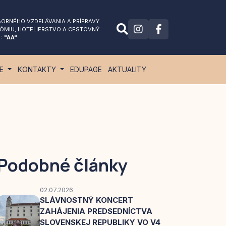
ORNÉHO VZDELÁVANIA A PRÍPRAVY
ÓMIU
, HOTELIERSTVO A CESTOVNÝ
: "AA"
IE
KONTAKTY
EDUPAGE
AKTUALITY
Podobné články
02.07.2026
SLÁVNOSTNÝ KONCERT
ZAHÁJENIA PREDSEDNÍCTVA
SLOVENSKEJ REPUBLIKY VO V4