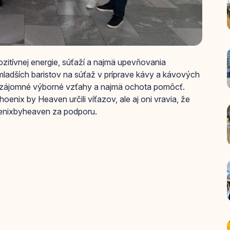
zitívnej energie, súťaží a najmä upevňovania
isti mladších baristov na súťaž v príprave kávy a kávových
 vzájomné výborné vzťahy a najmä ochota pomôcť.
hoenix by Heaven určili víťazov, ale aj oni vravia, že
oenixbyheaven za podporu.