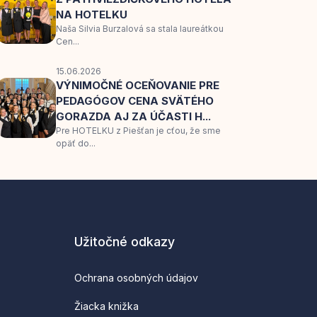
NA HOTELKU
Naša Silvia Burzalová sa stala laureátkou
Cen...
15.06.2026
VÝNIMOČNÉ OCEŇOVANIE PRE
PEDAGÓGOV CENA SVÄTÉHO
GORAZDA AJ ZA ÚČASTI H...
Pre HOTELKU z Piešťan je cťou, že sme
opäť do...
Užitočné odkazy
Ochrana osobných údajov
Žiacka knižka