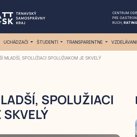
CENTRUM ODB
PRE GASTRON
RUCH,
RATING
UCHÁDZAČI
ŠTUDENTI
TRANSPARENTNE
VZDELÁVAN
RŠÍ MLADŠÍ, SPOLUŽIACI SPOLUŽIAKOM JE SKVELÝ
MLADŠÍ, SPOLUŽIACI
 SKVELÝ