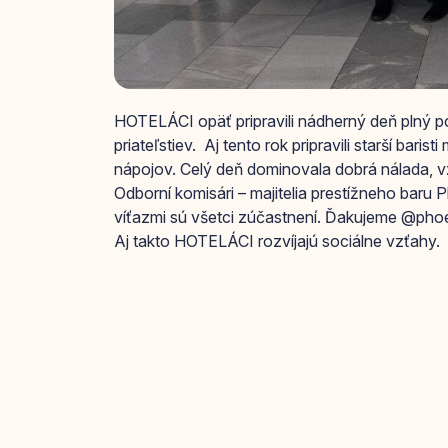
HOTELÁCI opäť pripravili nádherný deň plný po
priateľstiev. Aj tento rok pripravili starší bar
nápojov. Celý deň dominovala dobrá nálada,
Odborní komisári – majitelia prestížneho baru P
víťazmi sú všetci zúčastnení. Ďakujeme @ph
Aj takto HOTELÁCI rozvíjajú sociálne vzťahy.