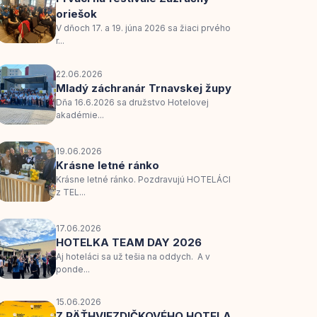
oriešok
V dňoch 17. a 19. júna 2026 sa žiaci prvého
r...
22.06.2026
Mladý záchranár Trnavskej župy
Dňa 16.6.2026 sa družstvo Hotelovej
akadémie...
19.06.2026
Krásne letné ránko
Krásne letné ránko. Pozdravujú HOTELÁCI
z TEL...
17.06.2026
HOTELKA TEAM DAY 2026
Aj hoteláci sa už tešia na oddych. A v
ponde...
15.06.2026
Z PÄŤHVIEZDIČKOVÉHO HOTELA