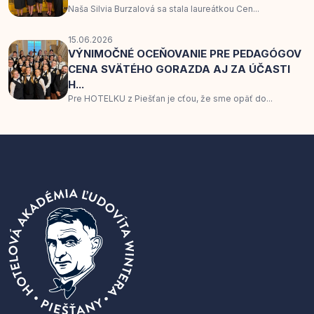
Naša Silvia Burzalová sa stala laureátkou Cen...
15.06.2026
VÝNIMOČNÉ OCEŇOVANIE PRE PEDAGÓGOV
CENA SVÄTÉHO GORAZDA AJ ZA ÚČASTI
H...
Pre HOTELKU z Piešťan je cťou, že sme opäť do...