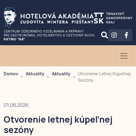
CENTRUM ODBORNÉHO VZDELÁVANIA A PRÍPRAVY
PRE GASTRONÓMIU
, HOTELIERSTVO A CESTOVNÝ RUCH,
RATING: "AA"
Domov
Aktuality
Aktuality
Otvorenie Letnej Kúpeľnej
Sezóny
01.06.2026
Otvorenie letnej kúpeľnej
sezóny