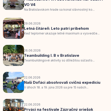
VO V4
Na Bratislavskom hrade sa konal slávnostný ko...
29.06.2026
Letná čitáreň: Leto patrí príbehom
Keď teplomer ukazuje letné maximum a vysvedče...
26.06.2026
Teambuilding I. B v Bratislave
Teambuildingové aktivity sú dôležitou súčasťo...
22.06.2026
Naši Dofáci absolvovali cvičnú expedíciu
V dňoch 18. a 19. júna 2026 sa pre 15 našich...
22.06.2026
Prváci na festivale Zázračný oriešok