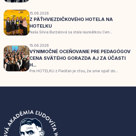
15.06.2026
Z PÄŤHVIEZDIČKOVÉHO HOTELA NA
HOTELKU
Naša Silvia Burzalová sa stala laureátkou Cen...
15.06.2026
VÝNIMOČNÉ OCEŇOVANIE PRE PEDAGÓGOV
CENA SVÄTÉHO GORAZDA AJ ZA ÚČASTI
H...
Pre HOTELKU z Piešťan je cťou, že sme opäť do...