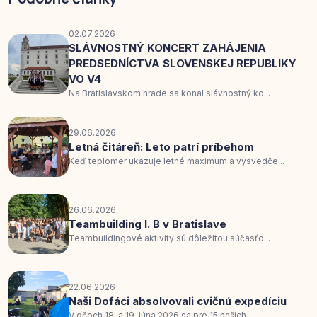
02.07.2026
SLÁVNOSTNÝ KONCERT ZAHÁJENIA
PREDSEDNÍCTVA SLOVENSKEJ REPUBLIKY
VO V4
Na Bratislavskom hrade sa konal slávnostný ko...
29.06.2026
Letná čitáreň: Leto patrí príbehom
Keď teplomer ukazuje letné maximum a vysvedče...
26.06.2026
Teambuilding I. B v Bratislave
Teambuildingové aktivity sú dôležitou súčasťo...
22.06.2026
Naši Dofáci absolvovali cvičnú expedíciu
V dňoch 18. a 19. júna 2026 sa pre 15 našich...