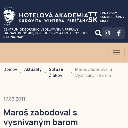
CENTRUM ODBORNÉHO VZDELÁVANIA A PRÍPRAVY
PRE GASTRONÓMIU
, HOTELIERSTVO A CESTOVNÝ RUCH,
RATING: "AA"
Domov
Aktuality
Súťaže
Maroš Zabodoval S
Žiakov
Vysnívaným Barom
17.03.2011
Maroš zabodoval s
vysnívaným barom