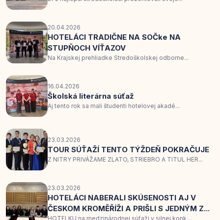
20.04.2026
HOTELÁCI TRADIČNE NA SOČke NA
STUPŇOCH VÍŤAZOV
Na Krajskej prehliadke Stredoškolskej odborne...
16.04.2026
Školská literárna súťaž
Aj tento rok sa mali študenti hotelovej akadé...
23.03.2026
TOUR SÚŤAŽÍ TENTO TÝŽDEŇ POKRAČUJE
Z NITRY PRIVÁŽAME ZLATO, STRIEBRO A TITUL HER...
23.03.2026
HOTELÁCI NABERALI SKÚSENOSTI AJ V
ČESKOM KROMĚŘÍŽI A PRIŠLI S JEDNÝM Z...
HOTELKU na medzinárodnej súťaži v silnej konk...