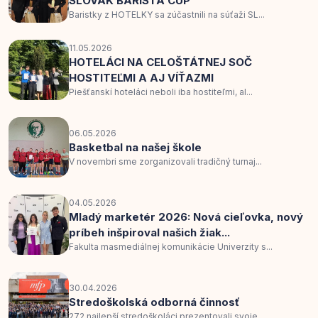
SLOVAK BARISTA CUP
Baristky z HOTELKY sa zúčastnili na súťaži SL...
11.05.2026
HOTELÁCI NA CELOŠTÁTNEJ SOČ
HOSTITEĽMI A AJ VÍŤAZMI
Piešťanskí hoteláci neboli iba hostiteľmi, al...
06.05.2026
Basketbal na našej škole
V novembri sme zorganizovali tradičný turnaj...
04.05.2026
Mladý marketér 2026: Nová cieľovka, nový
príbeh inšpiroval našich žiak...
Fakulta masmediálnej komunikácie Univerzity s...
30.04.2026
Stredoškolská odborná činnosť
272 najlepší stredoškoláci prezentovali svoje...