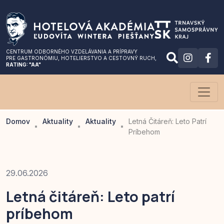
CENTRUM ODBORNÉHO VZDELÁVANIA A PRÍPRAVY
PRE GASTRONÓMIU
, HOTELIERSTVO A CESTOVNÝ RUCH,
RATING: "AA"
Domov
Aktuality
Aktuality
Letná Čitáreň: Leto Patrí
Príbehom
29.06.2026
Letná čitáreň: Leto patrí
príbehom