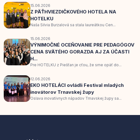
15.06.2026
Z PÄŤHVIEZDIČKOVÉHO HOTELA NA
HOTELKU
Naša Silvia Burzalová sa stala laureátkou Cen...
15.06.2026
VÝNIMOČNÉ OCEŇOVANIE PRE PEDAGÓGOV
CENA SVÄTÉHO GORAZDA AJ ZA ÚČASTI
H...
Pre HOTELKU z Piešťan je cťou, že sme opäť do...
12.06.2026
EKO HOTELÁCI ovládli Festival mladých
inovátorov Trnavskej župy
Oslava inovatívnych nápadov Trnavskej župy sa...