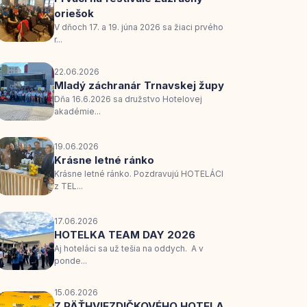
oriešok
V dňoch 17. a 19. júna 2026 sa žiaci prvého
r...
22.06.2026
Mladý záchranár Trnavskej župy
Dňa 16.6.2026 sa družstvo Hotelovej
akadémie...
19.06.2026
Krásne letné ránko
Krásne letné ránko. Pozdravujú HOTELÁCI
z TEL...
17.06.2026
HOTELKA TEAM DAY 2026
Aj hoteláci sa už tešia na oddych. A v
ponde...
15.06.2026
Z PÄŤHVIEZDIČKOVÉHO HOTELA