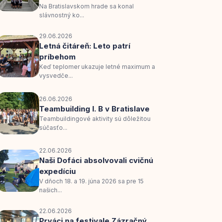
Na Bratislavskom hrade sa konal
slávnostný ko...
29.06.2026
Letná čitáreň: Leto patrí
príbehom
Keď teplomer ukazuje letné maximum a
vysvedče...
26.06.2026
Teambuilding I. B v Bratislave
Teambuildingové aktivity sú dôležitou
súčasťo...
22.06.2026
Naši Dofáci absolvovali cvičnú
expedíciu
V dňoch 18. a 19. júna 2026 sa pre 15
našich...
22.06.2026
Prváci na festivale Zázračný