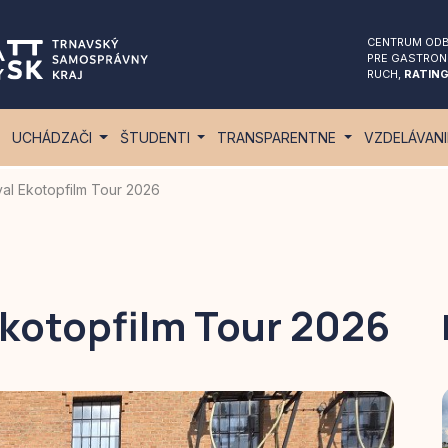
CENTRUM ODB
PRE GASTRON
RUCH,
RATING
UCHÁDZAČI
ŠTUDENTI
TRANSPARENTNE
VZDELÁVAN
val Ekotopfilm Tour 2026
Ekotopfilm Tour 2026