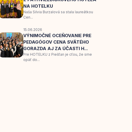
NA HOTELKU
Naša Silvia Burzalová sa stala laureátkou
Cen...
15.06.2026
VÝNIMOČNÉ OCEŇOVANIE PRE
PEDAGÓGOV CENA SVÄTÉHO
GORAZDA AJ ZA ÚČASTI H...
Pre HOTELKU z Piešťan je cťou, že sme
opäť do...