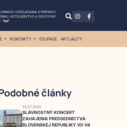
ORNÉHO VZDELÁVANIA A PRÍPRAVY
ÓMIU
, HOTELIERSTVO A CESTOVNÝ
: "AA"
IE
KONTAKTY
EDUPAGE
AKTUALITY
Podobné články
02.07.2026
SLÁVNOSTNÝ KONCERT
ZAHÁJENIA PREDSEDNÍCTVA
SLOVENSKEJ REPUBLIKY VO V4