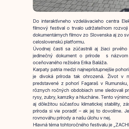
Do interaktívneho vzdelávacieho centra Ele
filmový festival o trvalo udržateľnom rozvoj
dokumentárnych filmov zo Slovenska aj zo svet
celoslovenskú platformu.
Úvodnej časti sa zúčastnili aj žiaci prvého
jedinečný dokument o prírode s názvom
oceňovaného režiséra Erika Baláža.
Karpaty patria medzi najneprístupnejšie poho
je divoká príroda tak ohrozená. Život v nic
predstavené z pohorí Fagaraš v Rumunsku,
rôznych ročných obdobiach sme sledovali pr
rysy, zubry, kamzíky a hlucháne. Tento výnimo
aj dôležitou súčasťou klimatickej stability
príroda si vie poradiť – ak jej to dovolíme.
rovnováhu prírody a našu úlohu v nej.
Hlavná téma tohtoročného festivalu je „