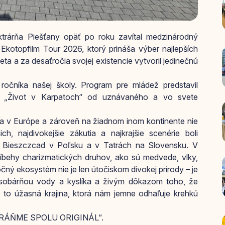
ktrárňa Piešťany opäť po roku zavítal medzinárodný
i Ekotopfilm Tour 2026, ktorý prináša výber najlepších
a a za desaťročia svojej existencie vytvoril jedinečnú
 ročníka našej školy. Program pre mládež predstavil
 „Život v Karpatoch“ od uznávaného a vo svete
ria v Európe a zároveň na žiadnom inom kontinente nie
h, najdivokejšie zákutia a najkrajšie scenérie boli
 Bieszczcad v Poľsku a v Tatrách na Slovensku. V
íbehy charizmatických druhov, ako sú medvede, vlky,
čný ekosystém nie je len útočiskom divokej prírody – je
, zásobárňou vody a kyslíka a živým dôkazom toho, že
 Je to úžasná krajina, ktorá nám jemne odhaľuje krehkú
ZACHRÁŇME SPOLU ORIGINÁL“.