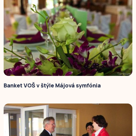
Banket VOŠ v štýle Májová symfónia