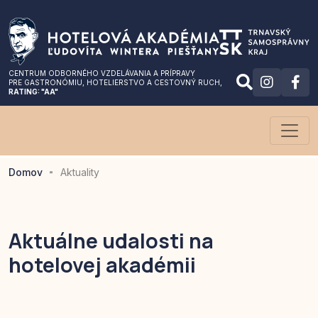
CENTRUM ODBORNÉHO VZDELÁVANIA A PRÍPRAVY
PRE GASTRONÓMIU
, HOTELIERSTVO A CESTOVNÝ RUCH,
RATING: "AA"
Domov
Aktuality
Aktuálne udalosti na
hotelovej akadémii